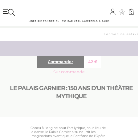
0
0
LIBRAIRIE FONDÉE EN 1999 PAR KARL LAGERFELD À PARIS
Fermeture estival
Commander
42
€
··· Sur commande ···
LE PALAIS GARNIER : 150 ANS D’UN THÉÂTRE
MYTHIQUE
Conçu à l’origine pour l’art lyrique, haut lieu de
la danse, le Palais Garnier a su nourrir les
imaginations avant que le Fantôme de l’Opéra