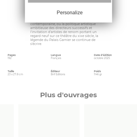
la fois féerique, mystérieux et inquiétant.
Enfin, que l’on évoque la présence rare mais
remarquée de Maria Callas, les spectacles
Personalize
somptueux de l’ère Liebermann, la première
mondiale du Saint François d’Assise de
Messiaen, véritable tournant dans la musique
contemporaine, ou la politique artistique
ambitieuse des directeurs successifs et
l’invitation d’artistes de renom portant un
regard neuf sur ce théâtre du xixe siècle, la
légende du Palais Garnier se continue de
s’écrire.
Pages
Langue
Date d'édition
192
Français
octobre 2025
Taille
Éditeur
Poids
23 x 27.8 cm
Bnf Editions
1146 gr
Plus d'ouvrages