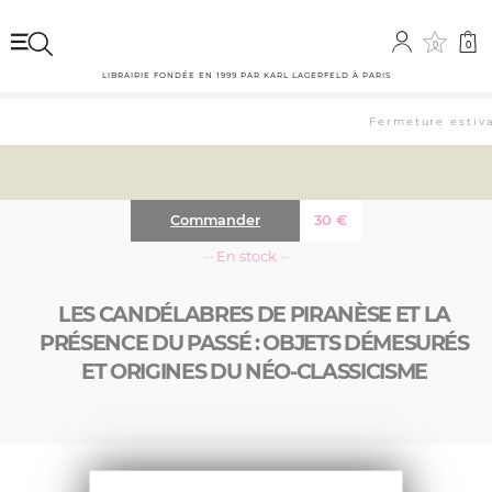
0
0
LIBRAIRIE FONDÉE EN 1999 PAR KARL LAGERFELD À PARIS
Fermeture estival
Commander
30
€
··· En stock ···
LES CANDÉLABRES DE PIRANÈSE ET LA
PRÉSENCE DU PASSÉ : OBJETS DÉMESURÉS
ET ORIGINES DU NÉO-CLASSICISME
En retraçant l’histoire de trois candélabres