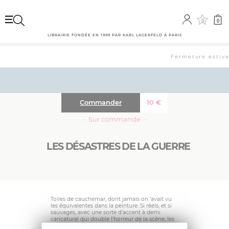
0
0
LIBRAIRIE FONDÉE EN 1999 PAR KARL LAGERFELD À PARIS
Fermeture estival
Commander
10
€
··· Sur commande ···
LES DÉSASTRES DE LA GUERRE
Toiles de cauchemar, dont jamais on ‘avait vu
les équivalentes dans la peinture. Si réels, et si
sauvages, avec une sorte d’accent à demi
caricatural qui double l’horreur de la scène, les
“Désastres de la guerre” sont des impressions,