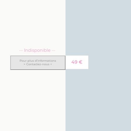
··· Indisponible ···
Pour plus d’informations
49
€
> Contactez-nous <