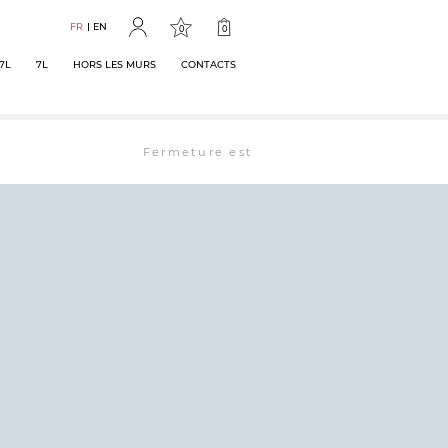
FR
EN
0
0
7L
7L
HORS LES MURS
CONTACTS
Fermeture estivale : la librairie est ouverte 