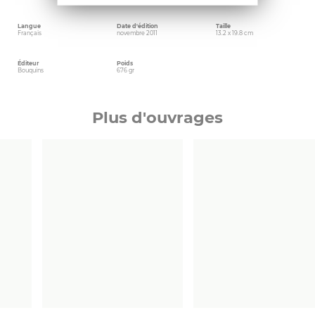
Guerlain, de Dior, d’Hermès ou de Cartier…
Langue
Date d'édition
Taille
Français
novembre 2011
13.2 x 19.8 cm
Éditeur
Poids
Bouquins
676 gr
Plus d'ouvrages