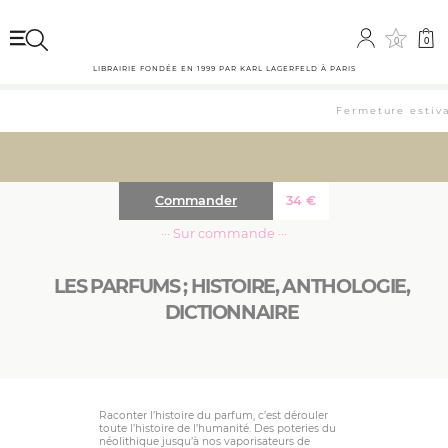
0
0
LIBRAIRIE FONDÉE EN 1999 PAR KARL LAGERFELD À PARIS
Fermeture estival
Commander
34
€
··· Sur commande ···
LES PARFUMS ; HISTOIRE, ANTHOLOGIE,
DICTIONNAIRE
Raconter l’histoire du parfum, c’est dérouler
toute l’histoire de l’humanité. Des poteries du
néolithique jusqu’à nos vaporisateurs de