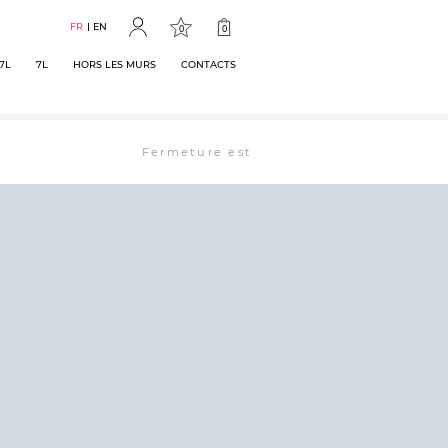
FR
EN
0
0
7L
7L
HORS LES MURS
CONTACTS
Fermeture estivale : la librairie est ouverte 