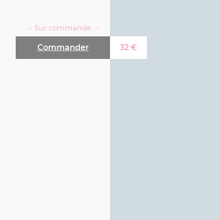
··· Sur commande ···
Commander
32
€