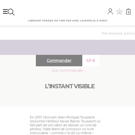
0
0
LIBRAIRIE FONDÉE EN 1999 PAR KARL LAGERFELD À PARIS
Fermeture estiva
Commander
45
€
··· Sur commande ···
L’INSTANT VISIBLE
En 2017, l’écrivain Jean-Philippe Toussaint
rencontre l’éditeur Xavier Barral. Toussaint lui
fait part de son désir de réaliser un livre de
photos, l’idée étant de concevoir un livre
introuvable – comme il le dit lui-même –