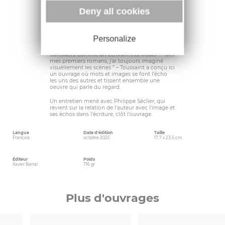
York… -, tirages couleur et noir et blanc,
planches-contact et bandes de négatifs nous
Deny all cookies
plongent dans l’imaginaire de l’écrivain. Après
une première ébauche – amorcer un récit
subjectif -, Jean-Philippe Toussaint se saisit de
l’histoire et complète les images de la valise
Personalize
d’autres plus anciennes et personnelles. Le livre
se compose peu à peu au fil de 36 poses…
Considéré comme un écrivain très visuel – ” dès
mes premiers romans, j’ai toujours imaginé
visuellement les scènes ” – Toussaint a conçu ici
un ouvrage où mots et images se font l’écho
les uns des autres et tissent ensemble une
oeuvre qui parle du regard.
Un entretien mené avec Philippe Séclier, qui
revient sur la relation de l’auteur avec l’image et
ses échos dans l’écriture, clôt l’ouvrage.
Langue
Date d'édition
Taille
Français
octobre 2025
17.7 x 23.5 cm
Éditeur
Poids
Xavier Barral
716 gr
Plus d'ouvrages