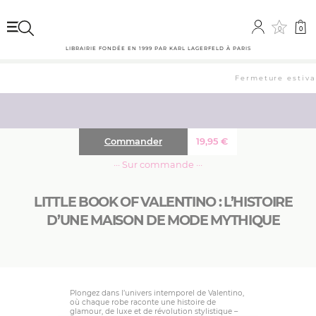
0
0
LIBRAIRIE FONDÉE EN 1999 PAR KARL LAGERFELD À PARIS
Fermeture estival
Commander
19,95
€
··· Sur commande ···
LITTLE BOOK OF VALENTINO : L’HISTOIRE
D’UNE MAISON DE MODE MYTHIQUE
Plongez dans l’univers intemporel de Valentino,
où chaque robe raconte une histoire de
glamour, de luxe et de révolution stylistique –