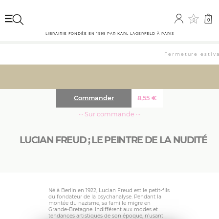
0
0
LIBRAIRIE FONDÉE EN 1999 PAR KARL LAGERFELD À PARIS
Fermeture estival
Commander
8,55
€
··· Sur commande ···
LUCIAN FREUD ; LE PEINTRE DE LA NUDITÉ
Né à Berlin en 1922, Lucian Freud est le petit-fils
du fondateur de la psychanalyse. Pendant la
montée du nazisme, sa famille migre en
Grande-Bretagne. Indifférent aux modes et
tendances artistiques de son époque, n’usant