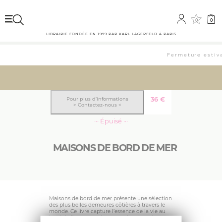
0
0
LIBRAIRIE FONDÉE EN 1999 PAR KARL LAGERFELD À PARIS
Fermeture estival
36
€
Pour plus d’informations
> Contactez-nous <
··· Épuisé ···
MAISONS DE BORD DE MER
Maisons de bord de mer présente une sélection
des plus belles demeures côtières à travers le
monde. Ce livre capture l’essence de la vie au
bord de l’eau, avec des exemples de maisons