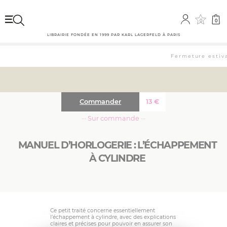
0
0
LIBRAIRIE FONDÉE EN 1999 PAR KARL LAGERFELD À PARIS
Fermeture estival
Commander
13
€
··· Sur commande ···
MANUEL D’HORLOGERIE : L’ÉCHAPPEMENT
À CYLINDRE
Ce petit traité concerne essentiellement
l’échappement à cylindre, avec des explications
claires et précises pour pouvoir en assurer son