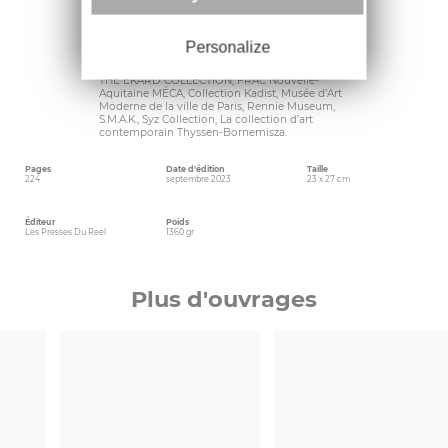
Middelburg (2018) ; Centre d’édition
Contemporaine, Genève (2018) ; Consortium
Museum, Dijon (2018) ; Fitzpatrick Gallery, Paris
(2018)… Ses oeuvres figurent dans les
Personalize
collections de The ADN Collection, Aïshti
Foundation Collection, Cranford Collection,
THE EKARD COLLECTION, FRAC Nouvelle-
Aquitaine MÉCA, Collection Kadist, Musée d’Art
Moderne de la ville de Paris, Rennie Museum,
S.M.A.K., Syz Collection, La collection d’art
contemporain Thyssen-Bornemisza.
Pages
Date d'édition
Taille
224
septembre 2023
23 x 27 cm
Éditeur
Poids
Les Presses Du Reel
1360 gr
Plus d'ouvrages