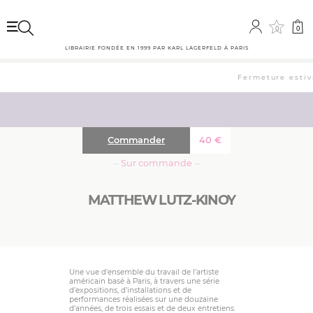
0
0
LIBRAIRIE FONDÉE EN 1999 PAR KARL LAGERFELD À PARIS
Fermeture estival
Commander
40
€
··· Sur commande ···
MATTHEW LUTZ-KINOY
Une vue d’ensemble du travail de l’artiste
américain basé à Paris, à travers une série
d’expositions, d’installations et de
performances réalisées sur une douzaine
d’années, de trois essais et de deux entretiens.