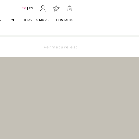
FR
EN
0
0
7L
7L
HORS LES MURS
CONTACTS
Fermeture estivale : la librairie est ouverte 