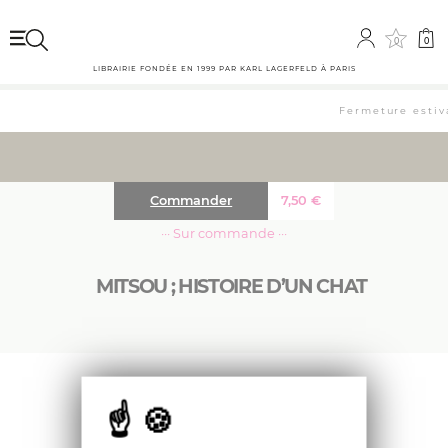
0
0
LIBRAIRIE FONDÉE EN 1999 PAR KARL LAGERFELD À PARIS
Fermeture estiva
Commander
7,50
€
··· Sur commande ···
MITSOU ; HISTOIRE D’UN CHAT
À douze ans, Balthus publie ses premiers
dessins dans un recueil préfacé par Rilke,
intitulé «Mitsou», nom d’un chat qu’il avait
trouvé. Les quarante dessins du recueil sont
précédés des lettres à un jeune peintre, rédigées