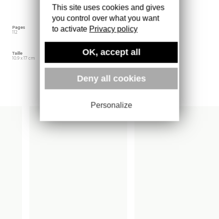
en français par Rilke, adressées à Balthus de
This site uses cookies and gives
1920 à 1926.
you control over what you want
to activate
Privacy policy
Pages
Langue
Date d'édition
112
Français
mai 2017
OK, accept all
Taille
Éditeur
Poids
10.9 x 17 cm
Rivages
74 gr
Deny all cookies
Plus d'ouvrages
Personalize