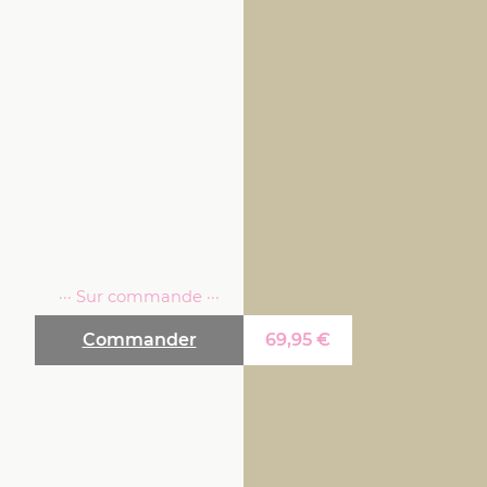
··· Sur commande ···
Commander
69,95
€