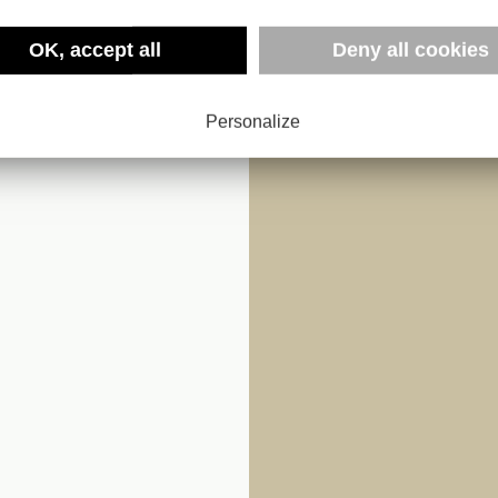
ASHION
OK, accept all
Deny all cookies
MEETS
 ART
Personalize