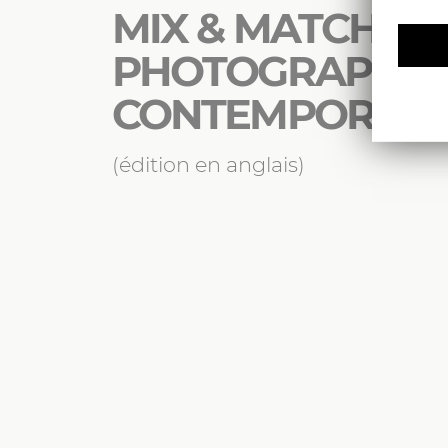
MIX & MATCH: F
PHOTOGRAPHY 
CONTEMPORARY
(édition en anglais)