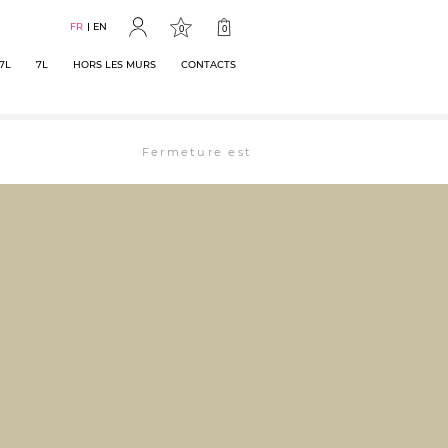
FR
EN
0
0
7L
7L
HORS LES MURS
CONTACTS
Fermeture estivale : la librairie est ouverte j