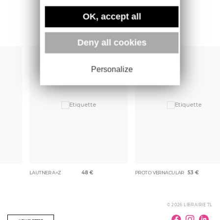
OK, accept all
Plus d'ouvrages
Deny all cookies
Personalize
LAUTNER A=Z
48
€
PROTO VERNACULAR
53
€
© 2026 LIBRAIRIE 7L