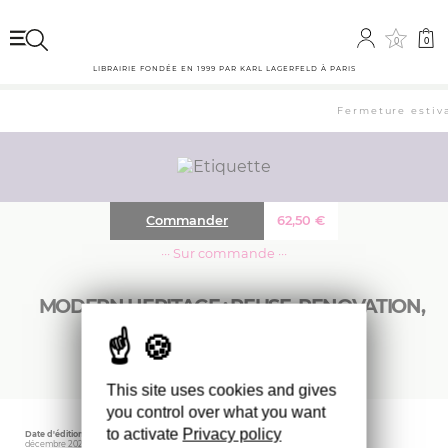
0
0
LIBRAIRIE FONDÉE EN 1999 PAR KARL LAGERFELD À PARIS
Fermeture estiva
Commander
62,50
€
··· Sur commande ···
MODERN HERITAGE ; REUSE, RENOVATION,
RESTORATION
This site uses cookies and gives
you control over what you want
to activate
Privacy policy
Date d'édition
Éditeur
Poids
décembre 2022
BIRKHAUSER
1200 gr