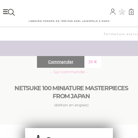
0
0
LIBRAIRIE FONDÉE EN 1999 PAR KARL LAGERFELD À PARIS
Fermeture estival
Commander
25
€
··· Sur commande ···
NETSUKE 100 MINIATURE MASTERPIECES
FROM JAPAN
(édition en anglais)
La présentation d’une centaine des netsuke les