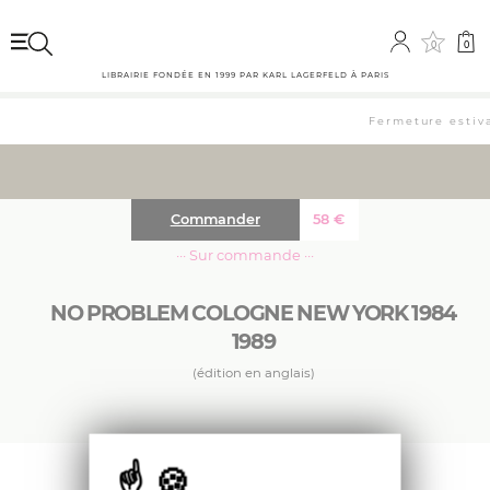
0
0
LIBRAIRIE FONDÉE EN 1999 PAR KARL LAGERFELD À PARIS
Fermeture estival
Commander
58
€
··· Sur commande ···
NO PROBLEM COLOGNE NEW YORK 1984
1989
(édition en anglais)
À travers une exposition regroupant une