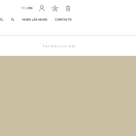
FR
EN
0
0
7L
7L
HORS LES MURS
CONTACTS
Fermeture estivale : la librairie est ouverte 