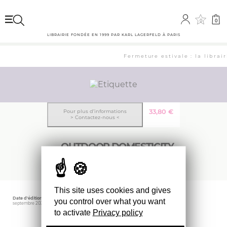
0
0
LIBRAIRIE FONDÉE EN 1999 PAR KARL LAGERFELD À PARIS
Fermeture estivale : la librai
33,80
€
Pour plus d’informations
> Contactez-nous <
OUTDOOR DOMESTICITY
This site uses cookies and gives
Date d'édition
Éditeur
you control over what you want
septembre 2022
ACTAR
to activate
Privacy policy