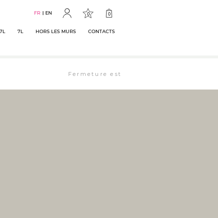
FR
EN
0
0
7L
7L
HORS LES MURS
CONTACTS
Fermeture estivale : la librairie est ouverte 