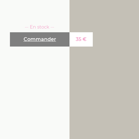
··· En stock ···
Commander
35
€