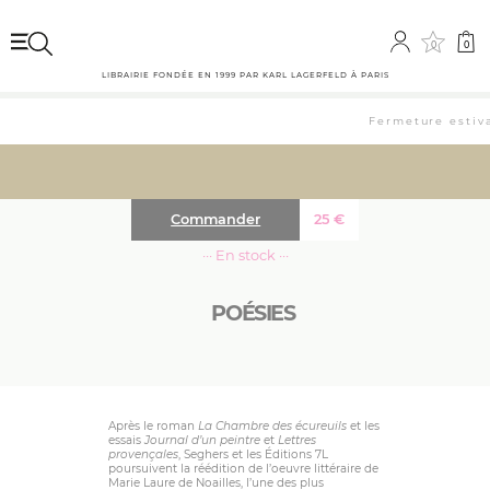
0
0
LIBRAIRIE FONDÉE EN 1999 PAR KARL LAGERFELD À PARIS
Fermeture estival
Commander
25
€
··· En stock ···
POÉSIES
Après le roman
La Chambre des écureuils
et les
essais
Journal d’un peintre
et
Lettres
provençales
, Seghers et les Éditions 7L
poursuivent la réédition de l’oeuvre littéraire de
Marie Laure de Noailles, l’une des plus