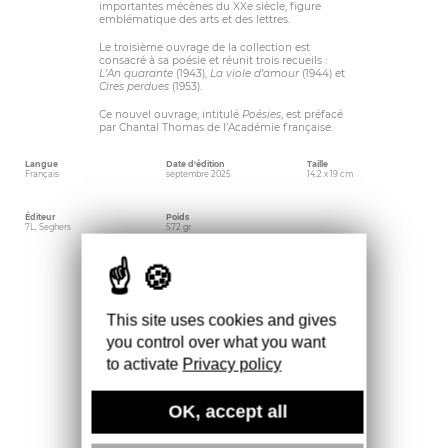
importantes mécènes du XXe siècle, figure
emblématique des arts et des lettres.
Le troisième ouvrage de la collection est
consacré à sa poésie et réunit trois recueils :
L’An quarante
(1943),
La viole d’amour
(1944) et
Cires perdues
(1953).
Ce nouvel ouvrage, intitulé
Poésies
, est préfacé
par Chantal Thomas de l’Académie française.
Langue
Date d'édition
Taille
Français
septembre 2025
14.2 x 19 cm
Éditeur
Poids
7L, Seghers
572 gr
This site uses cookies and gives
you control over what you want
to activate
Privacy policy
OK, accept all