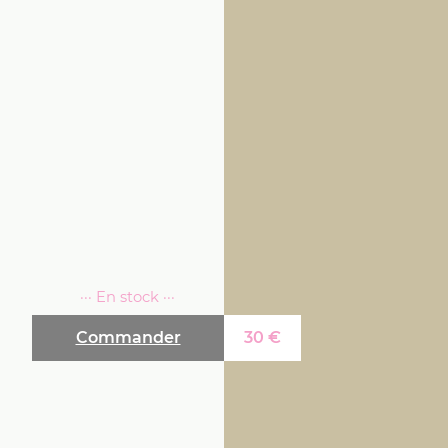
··· En stock ···
Commander
30
€