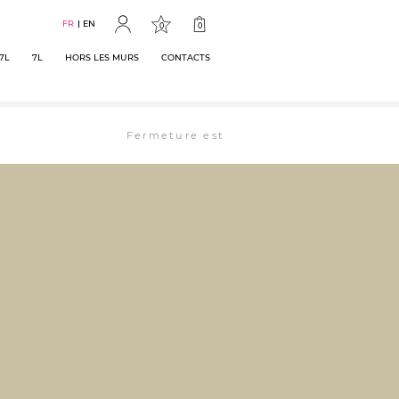
FR
EN
0
0
7L
7L
HORS LES MURS
CONTACTS
Fermeture estivale : la librairie est ouverte