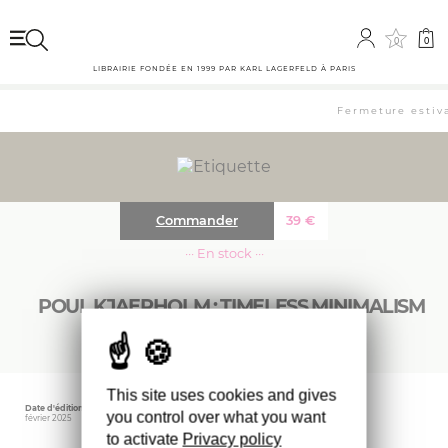
0
0
LIBRAIRIE FONDÉE EN 1999 PAR KARL LAGERFELD À PARIS
Fermeture estivale : 
Commander
39
€
··· En stock ···
POUL KJAERHOLM ; TIMELESS MINIMALISM
This site uses cookies and gives
Date d'édition
Éditeur
Poids
you control over what you want
février 2025
IDEA BOOKS
900 gr
to activate
Privacy policy