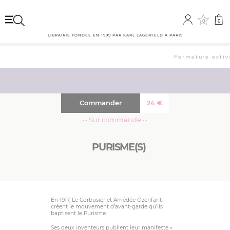
0
0
LIBRAIRIE FONDÉE EN 1999 PAR KARL LAGERFELD À PARIS
Fermeture estiva
Commander
24
€
··· Sur commande ···
PURISME(S)
En 1917, Le Corbusier et Amédée Ozenfant
créent le mouvement d’avant-garde qu’ils
baptisent le Purisme.
Ses deux inventeurs publient leur manifeste «