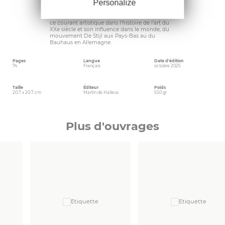
Personalize
l’art conceptuel.
Les textes des auteurs permettent de replacer
ce courant artistique dans l’histoire de l’art du
XXe siècle et son influence dans le monde, du
mouvement De Stijl aux Pays-Bas au du
Bauhaus en Allemagne.
Pages
Langue
Date d'édition
74
Français
octobre 2025
Taille
Éditeur
Poids
20.7 x 20.7 cm
Martin de Halleux
550 gr
Plus d'ouvrages