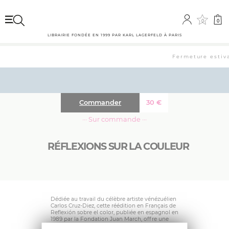
0
0
LIBRAIRIE FONDÉE EN 1999 PAR KARL LAGERFELD À PARIS
Fermeture estival
Commander
30
€
··· Sur commande ···
RÉFLEXIONS SUR LA COULEUR
Dédiée au travail du célèbre artiste vénézuélien
Carlos Cruz-Diez, cette réédition en Français de
Reflexión sobre el color, publiée en espagnol en
1989 par la Fondation Juan March, offre une
vue d’ensemble sur le travail de l’un des artistes