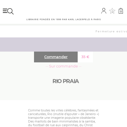
0
0
LIBRAIRIE FONDÉE EN 1999 PAR KARL LAGERFELD À PARIS
Fermeture estival
Commander
35
€
··· Sur commande ···
RIO PRAIA
Comme toutes les villes célèbres, fantasmées et
caricaturées, Rio (inutile d’ajouter « de Janeiro »)
transporte une imagerie populaire obsédante.
Des maillots de bain minimalistes à la samba,
du football de rue aux caïpirinhas, du Christ