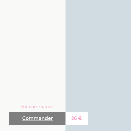
··· Sur commande ···
Commander
26
€