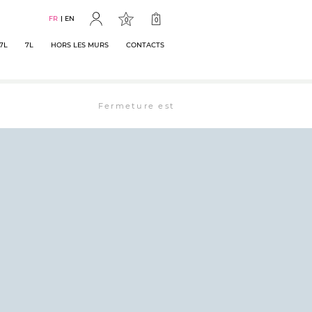
FR
EN
0
0
7L
7L
HORS LES MURS
CONTACTS
Fermeture estivale : la librairie est ouverte 