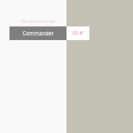
··· Sur commande ···
Commander
50
€