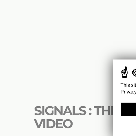
This si
Privacy
SIGNALS : THE P
VIDEO