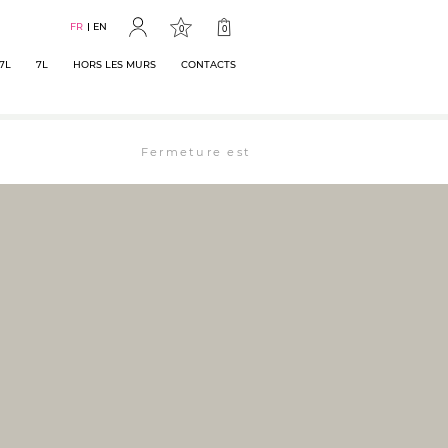
FR
EN
0
0
7L
7L
HORS LES MURS
CONTACTS
Fermeture estivale : la librairie est ouverte 