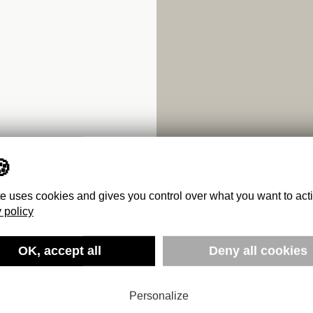
te uses cookies and gives you control over what you want to act
 policy
OLITICS OF
OK, accept all
Deny all cookies
Personalize