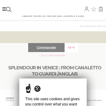
0
0
LIBRAIRIE FONDÉE EN 1999 PAR KARL LAGERFELD À PARIS
Fermeture estiva
Commander
68
€
··· Sur commande ···
SPLENDOUR IN VENICE : FROM CANALETTO
TO GUARDI /ANGLAIS
Langue
Date d'édition
Éditeur
This site uses cookies and gives
Français
octobre 2025
Fondation Calouste Gulbenkian
you control over what you want