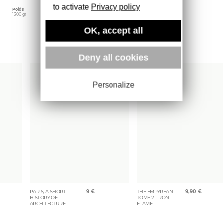
to activate
Privacy policy
Poids
1300 gr
OK, accept all
Plus d'ouvrages
Deny all cookies
Personalize
PARIS, A SHORT
9
€
THE EMPYREAN
9,90
€
HISTORY OF
TOME 2 : IRON
ARCHITECTURE
FLAME