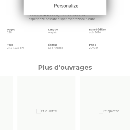
significhi possedere uno spazio verde a Venezia.
A chiusura del volume, Bay firma un saggio in
Personalize
cui immagina e propone dieci nuovi formati di
giardino attraverso i quali tramandare l’eredità
botanica di Venezia, in un rimando di
esperienze passate e sperimentazioni future.
Pages
Langue
Date d'édition
296
Anglais
août 2024
Taille
Éditeur
Poids
24.2 x 30.5 cm
Dap Artbook
2040 gr
Plus d'ouvrages