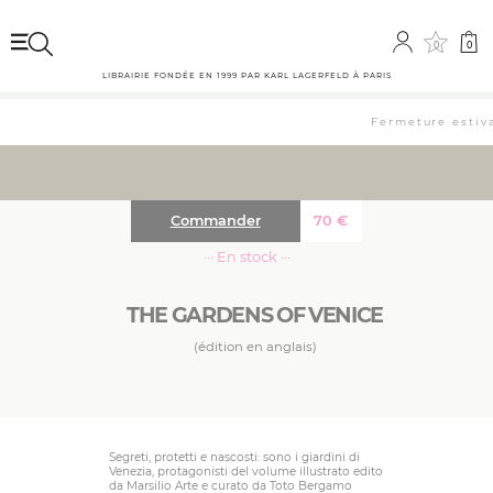
0
0
LIBRAIRIE FONDÉE EN 1999 PAR KARL LAGERFELD À PARIS
Fermeture estival
Commander
70
€
··· En stock ···
THE GARDENS OF VENICE
(édition en anglais)
Segreti, protetti e nascosti: sono i giardini di
Venezia, protagonisti del volume illustrato edito
da Marsilio Arte e curato da Toto Bergamo