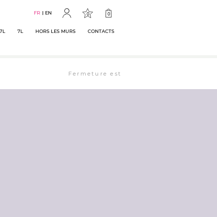
FR
EN
0
0
7L
7L
HORS LES MURS
CONTACTS
Fermeture estivale : la librairie est ouverte 