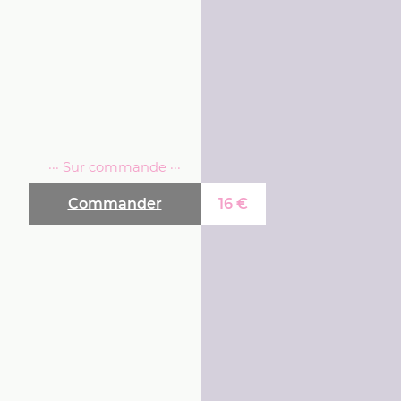
··· Sur commande ···
Commander
16
€