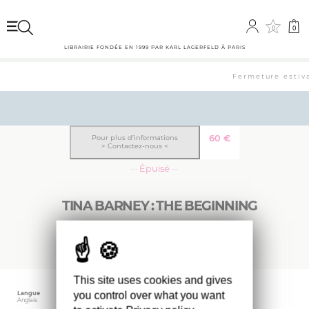
0
0
LIBRAIRIE FONDÉE EN 1999 PAR KARL LAGERFELD À PARIS
Fermeture estiva
60
€
Pour plus d’informations
> Contactez-nous <
··· Épuisé ···
TINA BARNEY : THE BEGINNING
(édition en anglais)
This site uses cookies and gives
you control over what you want
Langue
Date d'édition
Taille
Anglais
juin 2023
29.8 x 29.8 cm