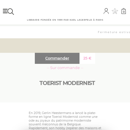
0
0
LIBRAIRIE FONDÉE EN 1999 PAR KARL LAGERFELD À PARIS
Fermeture estiva
Commander
25
€
··· Sur commande ···
TOERIST MODERNIST
En 2019, Gerlin Heestermans a lancé la plate-
forme en ligne Toerist Modernist comme une
ode au joyaux du patrimoine moderniste
souvent méconnus de la Belgique.
Rapidement, son hobby (repérer des maisons et