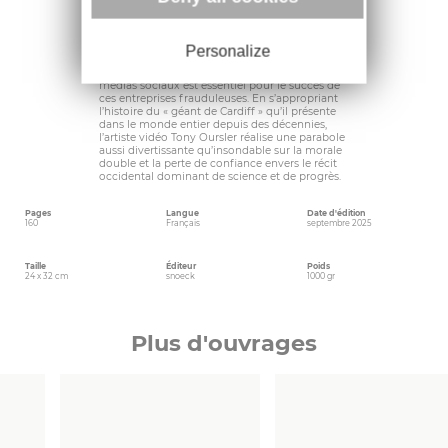
recherche historique et faits scientifiques,
escroquerie ciblée et séduction des masses
nous est malheureusement devenu entre-
temps par trop familier. Les crises religieuses,
Personalize
fake news et théories du complot sont
aujourd’hui omniprésentes et le rôle des
médias sociaux est essentiel pour le succès de
ces entreprises frauduleuses. En s’appropriant
l’histoire du « géant de Cardiff » qu’il présente
dans le monde entier depuis des décennies,
l’artiste vidéo Tony Oursler réalise une parabole
aussi divertissante qu’insondable sur la morale
double et la perte de confiance envers le récit
occidental dominant de science et de progrès.
Pages
Langue
Date d'édition
160
Français
septembre 2025
Taille
Éditeur
Poids
24 x 32 cm
snoeck
1000 gr
Plus d'ouvrages