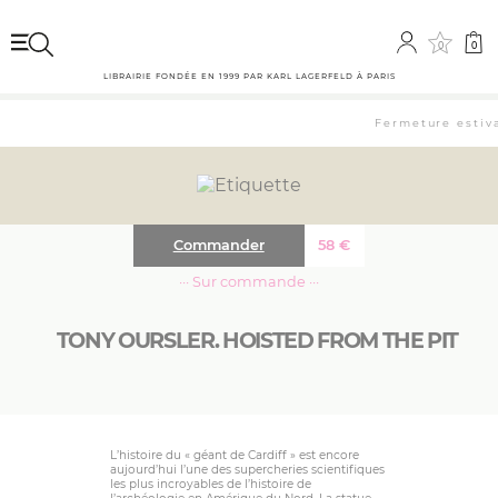
0
0
LIBRAIRIE FONDÉE EN 1999 PAR KARL LAGERFELD À PARIS
Fermeture estival
Commander
58
€
··· Sur commande ···
TONY OURSLER. HOISTED FROM THE PIT
L’histoire du « géant de Cardiff » est encore
aujourd’hui l’une des supercheries scientifiques
les plus incroyables de l’histoire de