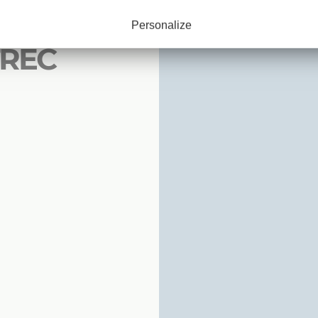
 DÜRER À
Personalize
TREC