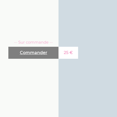
··· Sur commande ···
Commander
25
€