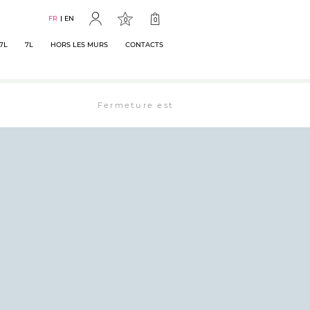
FR
EN
0
0
7L
7L
HORS LES MURS
CONTACTS
Fermeture estivale : la librairie est ouverte 