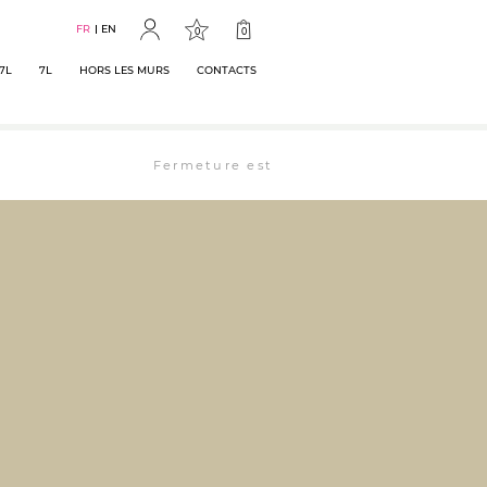
FR
EN
0
0
7L
7L
HORS LES MURS
CONTACTS
Fermeture estivale : la librairie est ouverte 