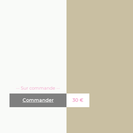
··· Sur commande ···
Commander
30
€