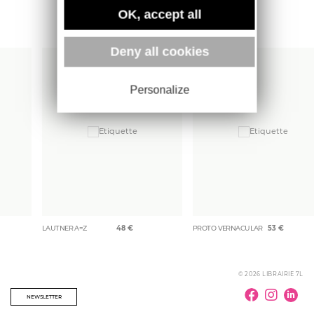
OK, accept all
Plus d'ouvrages
Deny all cookies
Personalize
LAUTNER A=Z
48
€
PROTO VERNACULAR
53
€
© 2026 LIBRAIRIE 7L
NEWSLETTER