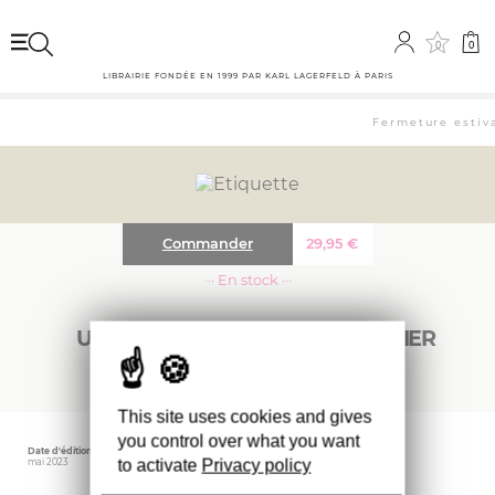
0
0
LIBRAIRIE FONDÉE EN 1999 PAR KARL LAGERFELD À PARIS
Fermeture estiva
Commander
29,95
€
··· En stock ···
UNE PETITE MAISON, LE CORBUSIER
This site uses cookies and gives
you control over what you want
Date d'édition
Éditeur
Poids
to activate
Privacy policy
mai 2023
BIRKHAUSER
50 gr