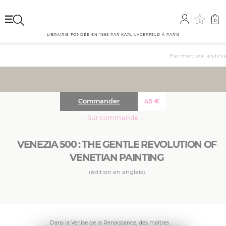
0
0
LIBRAIRIE FONDÉE EN 1999 PAR KARL LAGERFELD À PARIS
Fermeture estival
Commander
45
€
··· Sur commande ···
VENEZIA 500 : THE GENTLE REVOLUTION OF
VENETIAN PAINTING
(édition en anglais)
Dans la Venise de la Renaissance, des maîtres