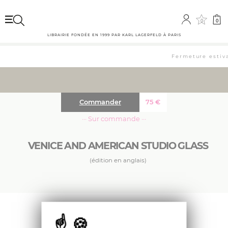
0
0
LIBRAIRIE FONDÉE EN 1999 PAR KARL LAGERFELD À PARIS
Fermeture estival
Commander
75
€
··· Sur commande ···
VENICE AND AMERICAN STUDIO GLASS
(édition en anglais)
Après les précédents ouvrages consacrés à
Sottsass, Marinot, Carlo Scarpa et d’autres, ce
nouveau volume de la collection de Skira sur le