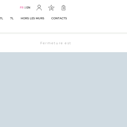
FR
EN
0
0
7L
7L
HORS LES MURS
CONTACTS
Fermeture estivale : la librairie est ouverte 