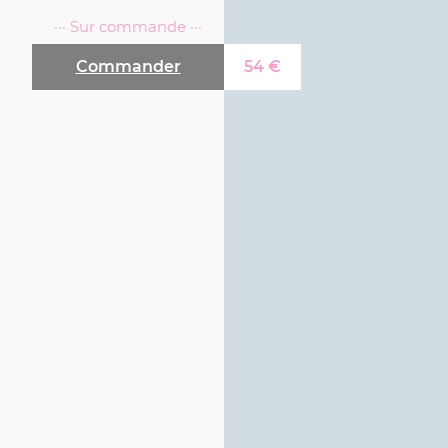
··· Sur commande ···
Commander
54
€