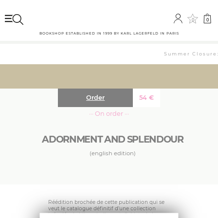
0
0
BOOKSHOP ESTABLISHED IN 1999 BY KARL LAGERFELD IN PARIS
Summer Closure: 
Order
54
€
··· On order ···
ADORNMENT AND SPLENDOUR
(english edition)
Réédition brochée de cette publication qui se
veut le catalogue définitif d’une collection
inégalée de bijoux indiens et d’objets de luxe