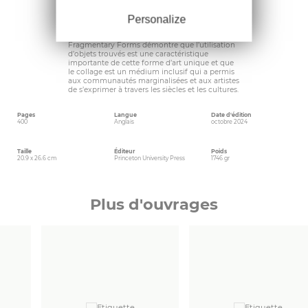
Ringgold qui explorent l’identité afro-
américaine. Gowrley examine le travail d’artistes
Personalize
anonymes et inconnus dont les noms ont été
perdus dans l’histoire, soit par accident, soit par
exclusion. Avec des centaines de belles images,
Fragmentary Forms démontre que l’utilisation
d’objets trouvés est une caractéristique
importante de cette forme d’art unique et que
le collage est un médium inclusif qui a permis
aux communautés marginalisées et aux artistes
de s’exprimer à travers les siècles et les cultures.
Pages
Langue
Date d'édition
400
Anglais
octobre 2024
Taille
Éditeur
Poids
20.9 x 26.6 cm
Princeton University Press
1746 gr
Plus d'ouvrages