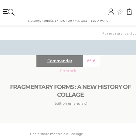
0
0
LIBRAIRIE FONDÉE EN 1999 PAR KARL LAGERFELD À PARIS
Fermeture estival
Commander
65
€
··· En stock ···
FRAGMENTARY FORMS : A NEW HISTORY OF
COLLAGE
(édition en anglais)
Une histoire mondiale du collage