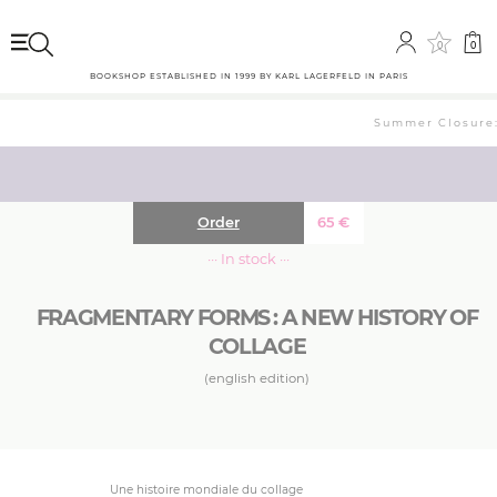
0
0
BOOKSHOP ESTABLISHED IN 1999 BY KARL LAGERFELD IN PARIS
Summer Closure: 
Order
65
€
··· In stock ···
FRAGMENTARY FORMS : A NEW HISTORY OF
COLLAGE
(english edition)
Une histoire mondiale du collage