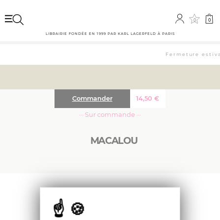
0
0
LIBRAIRIE FONDÉE EN 1999 PAR KARL LAGERFELD À PARIS
Fermeture estiva
Commander
14,50
€
··· Sur commande ···
MACALOU
Quand Taly voit Macalou à la Ménagerie, elle a
le choc de sa vie! Non que la panthère de
l’Amour soit effrayante mais parce que la
fillette comprend tout ce qu’elle lui dit:
Macalou a peur car elle doit rencontrer un mâle