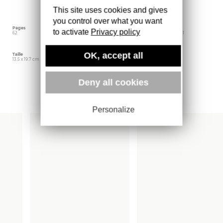
venu d’un autre zoo. Comment le lui faire aimer
This site uses cookies and gives
et sauver son espèce?
you control over what you want
Pages
Langue
Date d'édition
to activate
Privacy policy
62
Français
septembre 2021
OK, accept all
Taille
Éditeur
Poids
13.5 x 19.7 cm
Muséum national d'Histoire
176 gr
naturelle
Deny all cookies
Plus d'ouvrages
Personalize