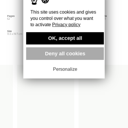
venu d’un autre zoo. Comment le lui faire aimer
et sauver son espèce?
This site uses cookies and gives
Pages
Language
Publishing date
you control over what you want
62
French
September 2021
to activate
Privacy policy
Size
Editor
Weight
13.5 x 19.7 cm
Muséum national d'Histoire
176 gr
OK, accept all
naturelle
Deny all cookies
More books
Personalize