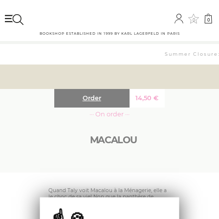
0
0
BOOKSHOP ESTABLISHED IN 1999 BY KARL LAGERFELD IN PARIS
Summer Closure: 
Order
14,50
€
··· On order ···
MACALOU
Quand Taly voit Macalou à la Ménagerie, elle a
le choc de sa vie! Non que la panthère de
l’Amour soit effrayante mais parce que la
fillette comprend tout ce qu’elle lui dit:
Macalou a peur car elle doit rencontrer un mâle