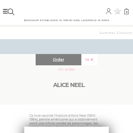
0
0
BOOKSHOP ESTABLISHED IN 1999 BY KARL LAGERFELD IN PARIS
Summer Closure: 
Order
14
€
··· On order ···
ALICE NEEL
Ce livre raconte l’histoire d’Alice Neel (1900-
1984), peintre américaine qui a obstinément
peint une infinie variété de personnages. Ses
tableaux vont au fond des âmes de ceux qu’elle
représente, traduisent leurs doutes, leurs