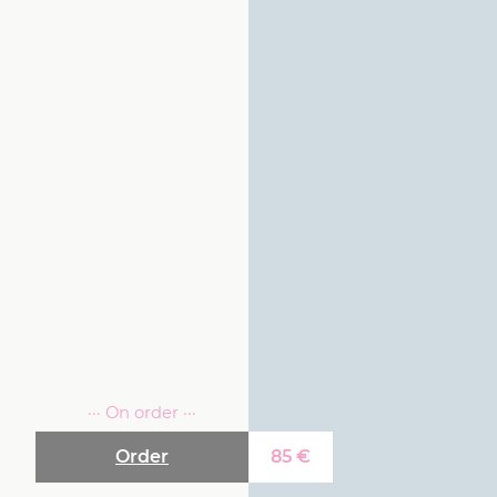
··· On order ···
Order
85
€