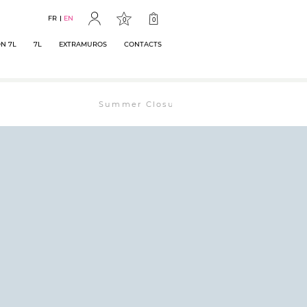
FR
EN
0
0
N 7L
7L
EXTRAMUROS
CONTACTS
Summer Closure: The bookstore will remain ope