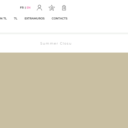
FR
EN
0
0
N 7L
7L
EXTRAMUROS
CONTACTS
Summer Closure: The bookstore will remain ope