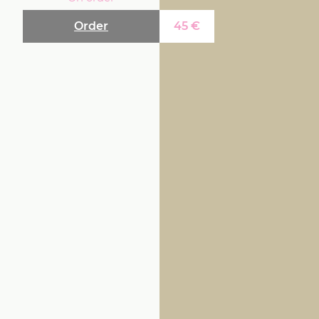
Order
45
€