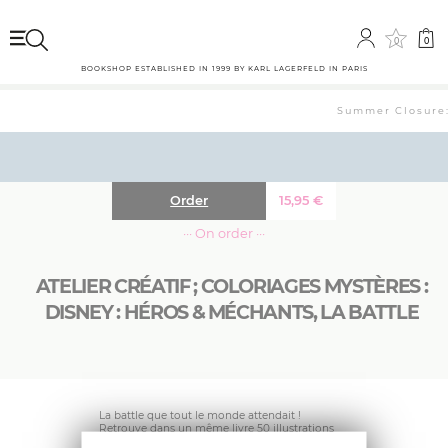
0
0
BOOKSHOP ESTABLISHED IN 1999 BY KARL LAGERFELD IN PARIS
Summer Closure: 
Order
15,95
€
··· On order ···
ATELIER CRÉATIF ; COLORIAGES MYSTÈRES :
DISNEY : HÉROS & MÉCHANTS, LA BATTLE
La battle que tout le monde attendait !
Retrouve dans un même livre 50 illustrations
de Jérémy Mariez et 50 illustrations d’Alexandre